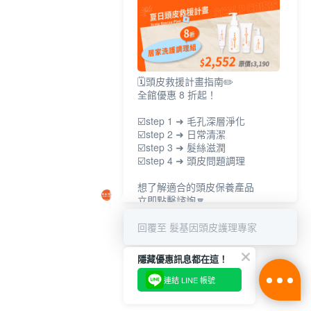
🗓️頭皮救援計畫指南✏️
全館優惠 8 折起！
☑️step 1 ➜ 毛孔深層淨化
☑️step 2 ➜ 日常清潔
☑️step 3 ➜ 髮絲滋潤
☑️step 4 ➜ 頭皮問題調理
想了解適合的頭皮保養產品
立即點擊諮詢🔽
回覆至 髮基因頭皮護理專家
隱藏優惠訊息都在這！
連結 LINE 帳號