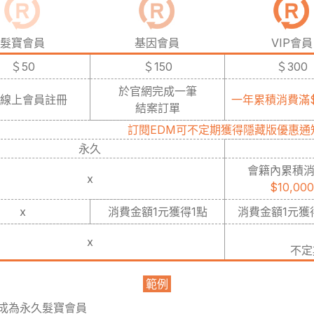
髮寶會員
基因會員
VIP會員
＄50
＄150
＄300
於官網完成一筆
線上會員註冊
一年累積消費滿$1
結案訂單
訂閱EDM可不定期獲得隱藏版優惠通
永久
會籍內累積
x
$10,000
x
消費金額1元獲得1點
消費金額1元獲得
x
不定
範例
成為永久髮寶會員