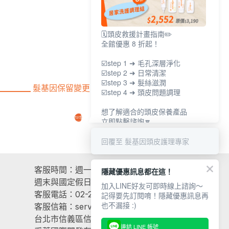
🗓️頭皮救援計畫指南✏️
全館優惠 8 折起！
☑️step 1 ➜ 毛孔深層淨化
☑️step 2 ➜ 日常清潔
☑️step 3 ➜ 髮絲滋潤
髮基因保留變更、中止、調整會員權益細項之權利
☑️step 4 ➜ 頭皮問題調理
想了解適合的頭皮保養產品
立即點擊諮詢🔽
回覆至 髮基因頭皮護理專家
客服時間：週一至週五 9:00~17:30
隱藏優惠訊息都在這！
週末與國定假日除外
加入LINE好友可即時線上諮詢～
客服電話：02-2725-1326
記得要先訂閱唷！隱藏優惠訊息再
也不漏接 :)
客服信箱：
service@scalprecovery.com
台北市信義區信義路五段150巷10號B2
連結 LINE 帳號