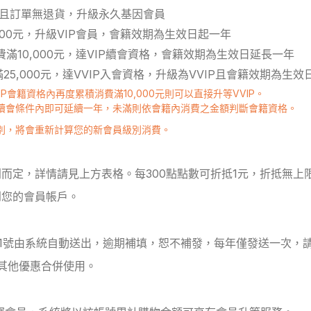
且訂單無退貨，升級永久基因會員
000元，升級VIP會員，會籍效期為生效日起一年
費滿10,000元，達VIP續會資格，會籍效期為生效日延長一年
25,000元，達VVIP入會資格，升級為VVIP且會籍效期為生效
IP會籍資格內再度累積消費滿10,000元則可以直接升等VVIP。
續會條件內即可延續一年，未滿則依會籍內消費之金額判斷會籍資格。
別，將會重新計算您的新會員級別消費。
而定，詳情請見上方表格。每300點點數可折抵1元，折抵無上
到您的會員帳戶。
月1號由系統自動送出，逾期補填，恕不補發，每年僅發送一次，
與其他優惠合併使用。