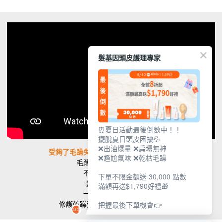
髮基因頭皮護理專家
⏰夏日活動最後倒數中！！
擺脫夏日頭皮困擾💦
❌出油爆量 ❌扁塌無神
受夠了毛躁失控，髮基因就是我的反擊！
❌尷尬氣味 ❌乾枯毛躁
毛躁、乾澀、失去光澤
不用忍，也不用遮
下單不限金額送 30,000 點數
髮基因 晶萃凝露
滿額再送$1,790好禮🎁
一抹就「順阿～」
修護乾躁受損，養出柔順亮澤髮感
把握最後下單機會👉