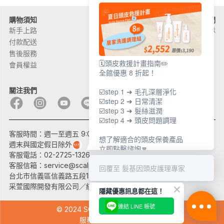
購物須知
關於髮基因
聯絡我們
新手上路
品牌故事
加入團隊
付款配送
頭皮問題
售後服務
產品問題
🗓️頭皮救援計畫指南✏️
會員權益
外部通路
全館優惠 8 折起！
關注我們
☑️step 1 ➜ 毛孔深層淨化
☑️step 2 ➜ 日常清潔
☑️step 3 ➜ 髮絲滋潤
☑️step 4 ➜ 頭皮問題調理
客服時間：週一至週五 9:00~17:30
想了解適合的頭皮保養產品
週末與國定假日除外
立即點擊諮詢🔽
客服電話：02-2725-1326
客服信箱：
service@scalprecovery.com
回覆至 髮基因頭皮護理專家
台北市信義區信義路五段150巷10號B2
采萱國際開發有限公司／統一編號：27543512
隱藏優惠訊息都在這！
連結 LINE 帳號
© 2024 SCALP RECOVERY 髮基因
服務條款 隱私權政策