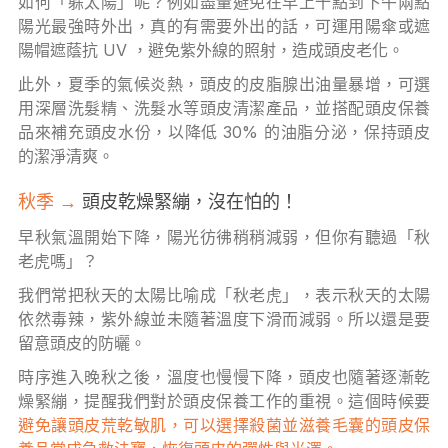
如何「躲太陽」呢？例如盡量避免在早上十點到下午兩點
陽光最強時外出，真的有需要外出的話，可運用陽傘或遮
陽帽遮蔭抗 UV ，避免紫外線的照射，造成頭皮老化。
此外，夏季的氣候炎熱，頭皮的皮脂腺出油量暴增，可選
用深層洗髮精、洗髮水等頭皮清潔產品，並搭配頭皮保養
品來補充頭皮水份，以降低 30% 的油脂分泌，保持頭皮
的潔淨清爽。
秋季 →
頭皮乾燥緊繃，沒在怕的！
早秋氣溫開始下降，陽光彷彿稍稍減弱，但你有聽過「秋
老虎嗎」？
我們常把秋天的太陽比喻成「秋老虎」，表示秋天的太陽
依然毒辣，紫外線並未隨著溫度下滑而減弱。所以還是要
留意頭皮的防曬。
時序進入晚秋之後，溫度也慢慢下降，頭皮也隨著逐漸乾
燥緊繃，提醒我們對於頭皮保養工作的重視。這個時候要
避免讓頭皮荒乾敏肌，可以選擇殺菌並滋養毛囊的頭皮保