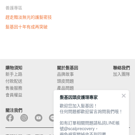
養護專區
趕走黯淡無光的護髮密技
髮基因十年有成再突破
購物須知
關於髮基因
聯絡我們
新手上路
品牌故事
加入團隊
付款配送
頭皮問題
售後服務
產品問題
會員權益
外部通路
髮基因頭皮護理專家
歡迎您加入髮基因！
關注我們
任何問題都歡迎留言詢問我們哦！
如有訂單相關問題請私訊LINE帳
號@scalprecovery，
避免視窗關掉收不到回覆