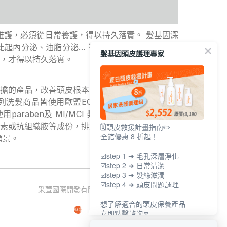
護，必須從日常養護，得以持久落實。 髮基因深
起內分泌、油脂分泌… 等因素，這個「因素」應
髮基因頭皮護理專家
，才得以持久落實。
擔的產品，改善頭皮根本的問題，極具環保概念的
列洗髮商品皆使用歐盟ECOCERT有機認證的甜菜
araben及 MI/MCI 類的防腐劑、無添加會造
素或抗組織胺等成份，排放出的廢水不致污染水資
🗓️頭皮救援計畫指南✏️
全館優惠 8 折起！
願景。
☑️step 1 ➜ 毛孔深層淨化
☑️step 2 ➜ 日常清潔
☑️step 3 ➜ 髮絲滋潤
☑️step 4 ➜ 頭皮問題調理
采萱國際開發有限公司 統一編號：27543512
想了解適合的頭皮保養產品
立即點擊諮詢🔽