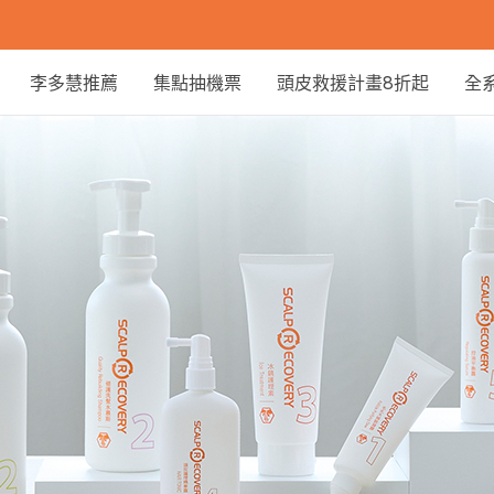
李多慧推薦
集點抽機票
頭皮救援計畫8折起
全