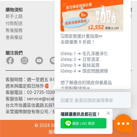
購物須知
關於髮基因
聯絡我們
新手上路
品牌故事
加入團隊
付款配送
頭皮問題
售後服務
產品問題
🗓️頭皮救援計畫指南✏️
會員權益
外部通路
全館優惠 8 折起！
關注我們
☑️step 1 ➜ 毛孔深層淨化
☑️step 2 ➜ 日常清潔
☑️step 3 ➜ 髮絲滋潤
☑️step 4 ➜ 頭皮問題調理
客服時間：週一至週五 9:00~17:30
想了解適合的頭皮保養產品
週末與國定假日除外
立即點擊諮詢🔽
客服電話：02-2725-1326
客服信箱：
service@scalprecovery.com
回覆至 髮基因頭皮護理專家
台北市信義區信義路五段150巷10號B2
采萱國際開發有限公司／統一編號：27543512
隱藏優惠訊息都在這！
連結 LINE 帳號
© 2024 SCALP RECOVERY 髮基因
服務條款 隱私權政策