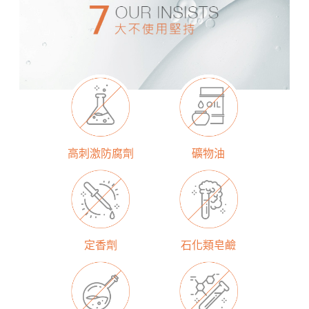
高刺激防腐劑
礦物油
定香劑
石化類皂鹼