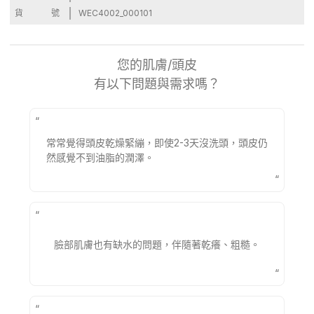
貨號
WEC4002_000101
您的肌膚/頭皮
有以下問題與需求嗎？
“
常常覺得頭皮乾燥緊繃，即使2-3天沒洗頭，頭皮仍
然感覺不到油脂的潤澤。
“
“
臉部肌膚也有缺水的問題，伴隨著乾癢、粗糙。
“
“