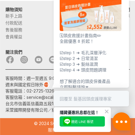
購物須知
關於髮基因
聯絡我們
新手上路
品牌故事
加入團隊
付款配送
頭皮問題
售後服務
產品問題
🗓️頭皮救援計畫指南✏️
會員權益
外部通路
全館優惠 8 折起！
關注我們
☑️step 1 ➜ 毛孔深層淨化
☑️step 2 ➜ 日常清潔
☑️step 3 ➜ 髮絲滋潤
☑️step 4 ➜ 頭皮問題調理
客服時間：週一至週五 9:00~17:30
想了解適合的頭皮保養產品
週末與國定假日除外
立即點擊諮詢🔽
客服電話：02-2725-1326
客服信箱：
service@scalprecovery.com
回覆至 髮基因頭皮護理專家
台北市信義區信義路五段150巷10號B2
采萱國際開發有限公司／統一編號：27543512
隱藏優惠訊息都在這！
連結 LINE 帳號
© 2024 SCALP RECOVERY 髮基因
服務條款 隱私權政策