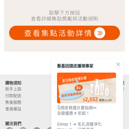
髮基因頭皮護理專家
購物須知
關於髮基因
聯絡我們
新手上路
品牌故事
加入團隊
付款配送
頭皮問題
售後服務
產品問題
🗓️頭皮救援計畫指南✏️
會員權益
外部通路
全館優惠 8 折起！
關注我們
☑️step 1 ➜ 毛孔深層淨化